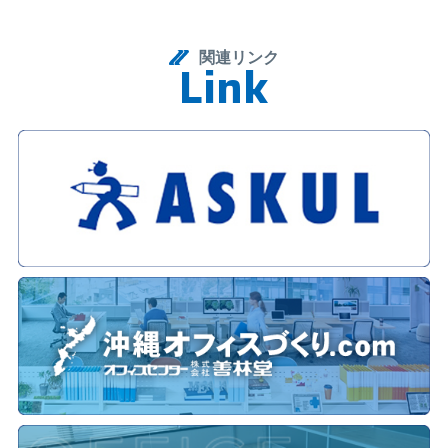
商品、サービス等の提供、案内、提案、見積り、受発注、納品、
請求、アフターサポート等のため
当社が実施する各種サービス、催事、キャンペーン等に関する
関連リンク
L
i
n
k
Link
情報提供のため
サービス向上、業務改善、品質向上その他社内管理のため
法令に基づく対応その他正当な業務遂行のため
第3条（個人情報の管理）
当社は、取得した個人情報について、不正アクセス、漏えい、滅失、
毀損、改ざん等を防止するため、必要かつ適切な安全管理措置を
講じ、厳重に管理いたします。
第4条（個人情報の第三者提供）
当社は、法令に定める場合を除き、あらかじめご本人の同意を得
ることなく、個人情報を第三者に提供いたしません。
ただし、次の各号のいずれかに該当する場合は、この限りではあ
りません。
法令に基づく場合