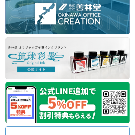
人の生命、身体または財産の保護のために必要がある場合
公衆衛生の向上または児童の健全な育成の推進のために特
に必要がある場合
国の機関、地方公共団体またはその委託を受けた者に協力す
る必要がある場合
第5条（個人情報の委託）
当社は、利用目的の達成に必要な範囲内において、個人情報の取
扱いを外部へ委託する場合があります。この場合、当社は、委託先
に対し必要かつ適切な監督を行います。
第6条（個人情報の開示、訂正、削除等）
当社は、ご本人から自己の個人情報について、開示、訂正、追加、
削除、利用停止等の請求を受けた場合には、法令の定めに従い、
ご本人確認を行ったうえで適切に対応いたします。
第7条（Cookie等の利用）
当社ウェブサイトでは、利用状況の把握、利便性の向上、表示内容