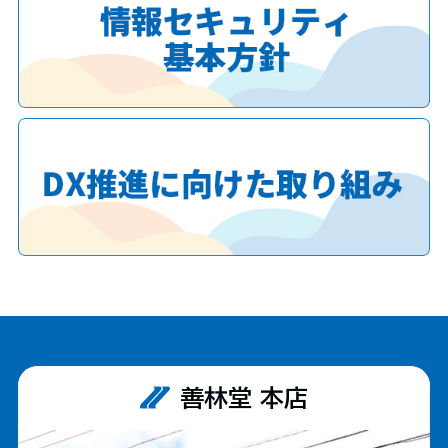
の最適化等を目的として、Cookieその他これに類する技術を使
用する場合があります。
なお、利用者は、ブラウザの設定によりCookieの受け取りを拒否
することができますが、その場合、当ウェブサイトの一部機能がご
利用いただけないことがあります。
第8条（外部サイト等について）
当社ウェブサイトには、外部サイトへのリンクまたは外部サービス
が含まれる場合があります。リンク先その他第三者が運営するサー
ビスにおける個人情報の取扱いについては、当社は責任を負いか
ねますので、各事業者の定める方針等をご確認ください。
第9条（法令遵守および継続的改善）
当社は、個人情報の保護に関して適用される法令、ガイドラインそ
の他の規範を遵守するとともに、本ポリシーの内容を適宜見直し、
その継続的な改善に努めます。
善林堂 本店
第10条（お問い合わせ窓口）
個人情報の取扱いに関するお問い合わせは、下記窓口までご連絡