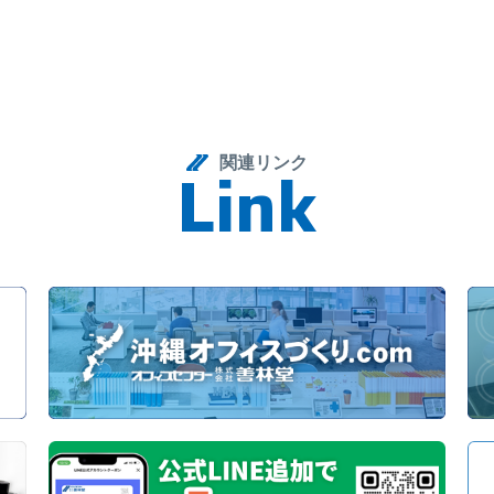
関連リンク
L
i
n
k