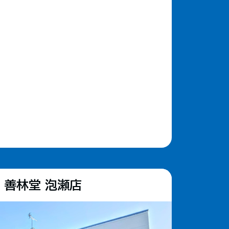
善林堂 泡瀬店