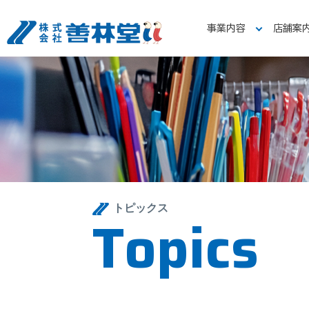
事業内容
店舗案
トピックス
T
o
p
i
c
s