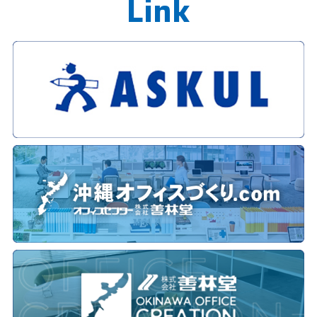
L
i
n
k
Link