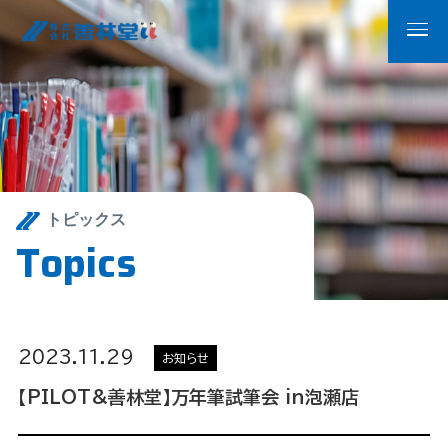
トピックス
T
o
p
i
c
s
2023.11.29
お知らせ
【PILOT&善林堂】万年筆試筆会 in泡瀬店